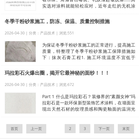
实选对涂料就能轻松应对，近年走红的无机涂
料，正是潮湿天气里的墙面“防护铠甲
冬季干粉砂浆施工，防冻、保温、质量控制措施
2026-04-30 | 分类：产品技术 | 浏览:551
为保证冬季干粉砂浆施工的正常进行，提高施工
质量，特整理了冬季干粉砂浆施工保障措施如
下：抹灰石膏工程1. 施工环境温度不宜低于
5℃；2. 施工时物料、水温和墙体
玛拉彩石火爆出圈，揭开它最神秘的面纱！！！
2026-04-30 | 分类：产品技术 | 浏览:672
Part 1 什么是玛拉彩石？装修界的“素颜女神”玛
拉彩石是一款环保新型装饰艺术涂料，在墙面呈
现出天然石材的纹理质感和陶瓷釉面的温润光
泽，实现兼具自然之美与艺术
首页
上一页
1
2
3
下一页
末页