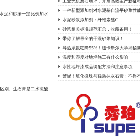
工业无机磨石地坪，开启高效生产新征
一种新型添加剂对水泥基自流平砂浆性
裂剂、水泥和砂按一定比例加水
水泥砂浆添加剂：纤维素醚C
砂浆相关标准规范汇总，收藏备用！
带你了解最全的干混砂浆知识！
导热系数狂降55%！纽卡斯尔大学揭秘
温度和湿度对地坪施工有什么影响
水性地坪漆成品调配方法和注意事项
警惕！玻化微珠与轻质抹灰石膏：不得
所区别。生石膏是二水硫酸