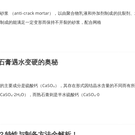
砂浆 （anti-crack mortar），以由聚合物乳液和外加剂制成的抗
制成的能满足一定变形而保持不开裂的砂浆，配合网格
石膏遇水变硬的奥秘
的主要成分是硫酸钙（CaSO₄），其存在形式因结晶水含量的不同而有
CaSO₄·2H₂O），而熟石膏则是半水硫酸钙（CaSO₄·0
？特性与制备方法全解析！