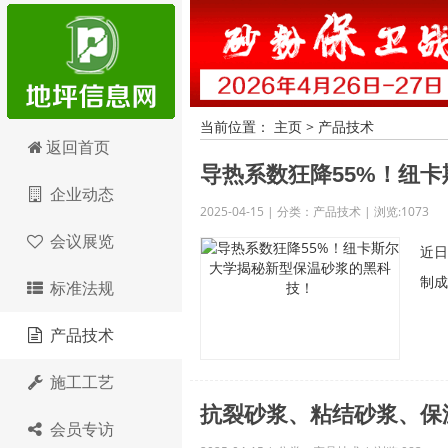
当前位置：
主页
>
产品技术
地坪信息网
返回首页
导热系数狂降55%！纽
企业动态
2025-04-15 | 分类：产品技术 | 浏览:1073
会议展览
近日
制成
标准法规
产品技术
施工工艺
抗裂砂浆、粘结砂浆、保
会员专访