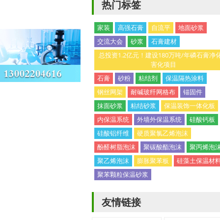
热门标签
家装
高强石膏
自流平
地面砂浆
交流大会
砂浆
石膏建材
总投资1.2亿元！建设180万吨/年磷石膏净
害化项目
石膏
砂粉
粘结剂
保温隔热涂料
钢丝网架
耐碱玻纤网格布
锚固件
抹面砂浆
粘结砂浆
保温装饰一体化板
内保温系统
外墙外保温系统
硅酸钙板
硅酸铝纤维
硬质聚氯乙烯泡沫
酚醛树脂泡沫
聚碳酸酯泡沫
聚丙烯泡
聚乙烯泡沫
膨胀聚苯板
硅藻土保温材
聚苯颗粒保温砂浆
友情链接