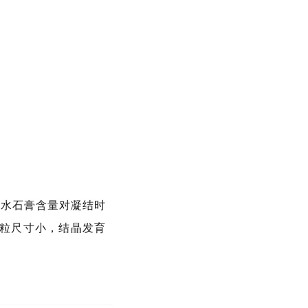
二水石膏
含量对凝结时
粒尺寸小，结晶发育