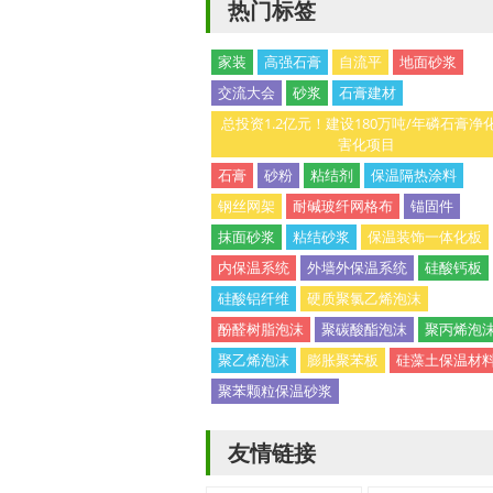
热门标签
家装
高强石膏
自流平
地面砂浆
交流大会
砂浆
石膏建材
总投资1.2亿元！建设180万吨/年磷石膏净
害化项目
石膏
砂粉
粘结剂
保温隔热涂料
钢丝网架
耐碱玻纤网格布
锚固件
抹面砂浆
粘结砂浆
保温装饰一体化板
内保温系统
外墙外保温系统
硅酸钙板
硅酸铝纤维
硬质聚氯乙烯泡沫
酚醛树脂泡沫
聚碳酸酯泡沫
聚丙烯泡
聚乙烯泡沫
膨胀聚苯板
硅藻土保温材
聚苯颗粒保温砂浆
友情链接