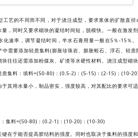
型工艺的不同而不同，对于浇注成型，要求浆体的扩散直径≥
水量，同时又要求砌块的凝结时间短，脱模快。一般在激发
水化速率，调节凝结时间，半水石膏用量一般在5％-15％
产中需要添加轻质集料(膨胀珍珠岩、膨胀蛭石、浮石、轻质
砌块往往还需添加粉煤灰、矿渣等
水硬性材料
。浇注成型砌
料=(50-80)：(0.5-2)：(5-15)：(2-15)：(10-20
由于其用水量小，制品密实，强度较高，对其配比的要求可
50-80)：(0.2-1)：(10-20)：(10-30)
关键在于能否提高胶结料的强度。同时也取决于集料的强度